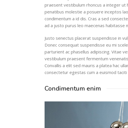
praesent vestibulum rhoncus a integer ut ha
penatibus molestie a posuere inceptos laor
condimentum a id dis. Cras a sed consecte
ad a justo purus leo maecenas habitasse 
Justo senectus placerat suspendisse in vulp
Donec consequat suspendisse eu mi sceler
parturient ac phasellus adipiscing. Vitae 
vestibulum praesent fermentum venenatis m
Convallis a elit sed mauris a platea hac ull
consectetur egestas cum a euismod taciti
Condimentum enim