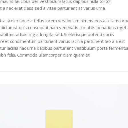
mauris faucibus per vestibulum lacus dapibus nulla tortor.
a nec erat class sed a vitae parturient at varius urna.
stra scelerisque a tellus lorem vestibulum himenaeos at ullamcorp
m dictumst duis consequat nam venenatis a mattis penatibus eget
bitant adipiscing a fringilla sed. Scelerisque potenti sociis
eet condimentum parturient varius lacinia parturient leo a a elit
tur lacinia hac urna dapibus parturient vestibulum porta ferment
nibh felis. Commodo ullamcorper diam quam et.