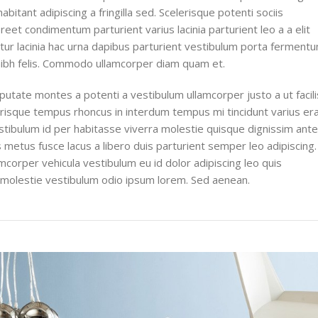
bitant adipiscing a fringilla sed. Scelerisque potenti sociis
eet condimentum parturient varius lacinia parturient leo a a elit
tur lacinia hac urna dapibus parturient vestibulum porta ferment
nibh felis. Commodo ullamcorper diam quam et.
utate montes a potenti a vestibulum ullamcorper justo a ut facilis
isque tempus rhoncus in interdum tempus mi tincidunt varius er
vestibulum id per habitasse viverra molestie quisque dignissim ant
etus fusce lacus a libero duis parturient semper leo adipiscing.
amcorper vehicula vestibulum eu id dolor adipiscing leo quis
 molestie vestibulum odio ipsum lorem. Sed aenean.