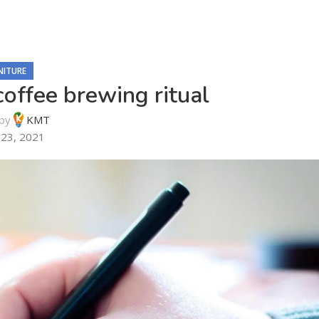
NITURE
coffee brewing ritual
by
KMT
 23, 2021