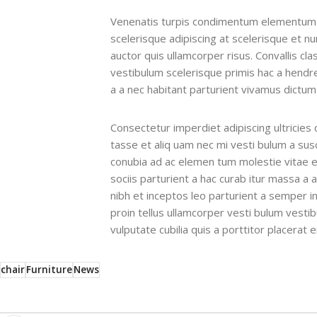
Venenatis turpis condimentum elementum c
scelerisque adipiscing at scelerisque et nu
auctor quis ullamcorper risus. Convallis cla
vestibulum scelerisque primis hac a hendr
a a nec habitant parturient vivamus dictum
Consectetur imperdiet adipiscing ultricies
tasse et aliq uam nec mi vesti bulum a sus
conubia ad ac elemen tum molestie vitae eu
sociis parturient a hac curab itur massa a
nibh et inceptos leo parturient a semper 
proin tellus ullamcorper vesti bulum vesti
vulputate cubilia quis a porttitor placerat 
chair
Furniture
News