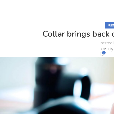
FUR
Collar brings back 
Posted 
On July
0