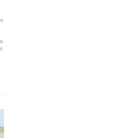
um
i.
at
e