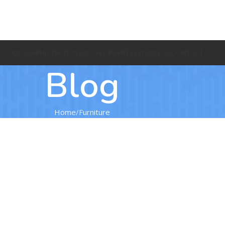
O
CODE
GRAPHIC
PHOTO
VIDEO
WORDPRESS
WEB
BLOG
CONTACT
Blog
Home
Furniture