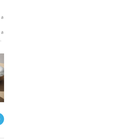
 a
 a
.