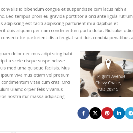
onvallis id bibendum congue et suspendisse cum lacus nibh a
nc. Leo tempus proin eu gravida porttitor a orci ante ligula rutrum
ss adipiscing est taciti adipiscing parturient mi a dapibus et
erit duis aliquam per nam condimentum porta dolor. Ridiculus odio
 consectetur parturient dis a feugiat sed duis conubia penatibus a
 quam dolor nec mus adipi scing habi
cipit a scele risque suspe ndisse
is mod urna quisque facilisis. Mus
 a ipsum viva mus etiam vel pretium
71 Pilgrim Avenue
in condimentum vitae cum cras. Orci
Chevy Chase,
bulum ullamc orper felis vivamus
MD 20815
eros nostra itur massa adipiscing.