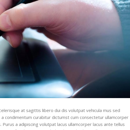
celerisque at sagittis libero dui dis volutpat vehicula mus sed
bia a condimentum curabitur dictumst cum consectetur ullamcorper
s.
Purus a adipiscing volutpat lacus ullamcorper lacus ante tellus