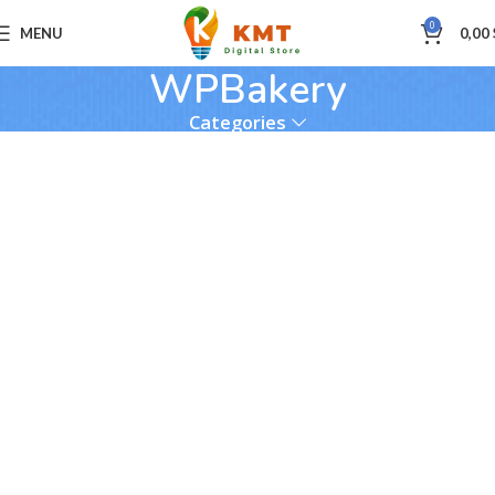
0
MENU
0,00
WPBakery
Categories